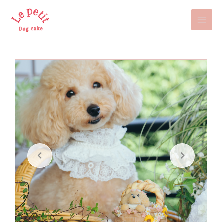
内
Main
容
を
Men
ス
キ
ッ
プ