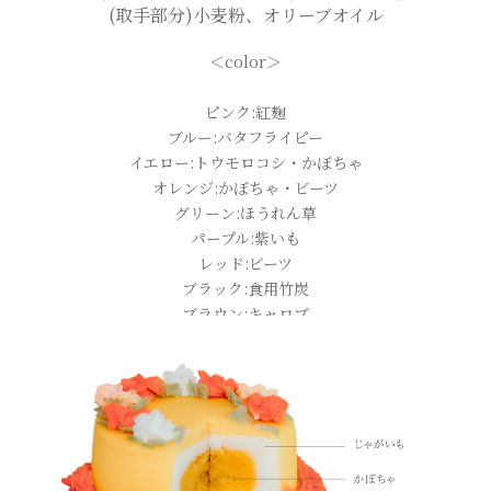
(取手部分)小麦粉、オリーブオイル
＜color＞
ピンク:紅麹
ブルー:バタフライピー
イエロー:トウモロコシ・かぼちゃ
オレンジ:かぼちゃ・ビーツ
グリーン:ほうれん草
パープル:紫いも
レッド:ビーツ
ブラック:食用竹炭
ブラウン:キャロブ
＜断面図＞